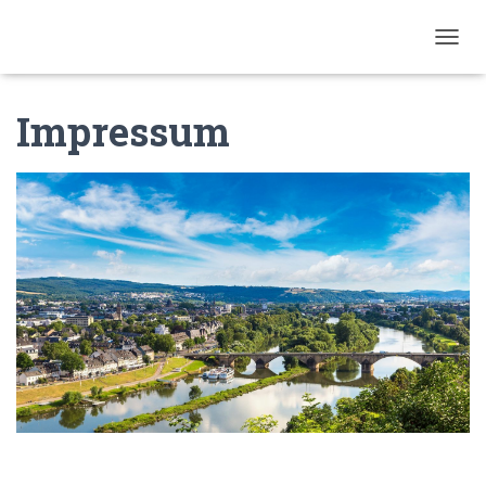
N
A
V
Impressum
I
G
A
T
I
O
N
U
M
S
C
H
A
L
T
E
N